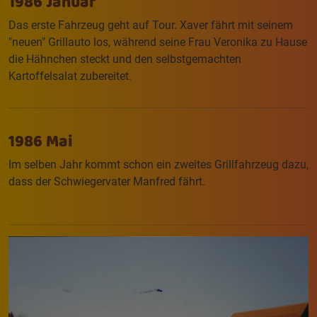
1986 Januar
Das erste Fahrzeug geht auf Tour. Xaver fährt mit seinem
"neuen" Grillauto los, während seine Frau Veronika zu Hause
die Hähnchen steckt und den selbstgemachten
Kartoffelsalat zubereitet.
1986 Mai
Im selben Jahr kommt schon ein zweites Grillfahrzeug dazu,
dass der Schwiegervater Manfred fährt.