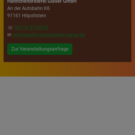
Hähnchenbraterei Glaser GmbH
An der Autobahn K6
91161 Hilpoltstein
☏
09174 9778970
✉
info@haehnchenbraterei-glaser.de
Zur Veranstaltungsanfrage